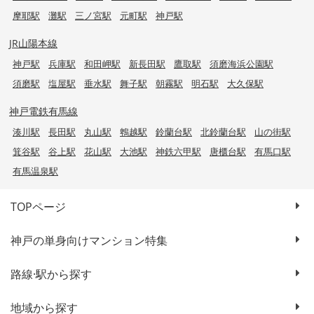
摩耶駅
灘駅
三ノ宮駅
元町駅
神戸駅
JR山陽本線
神戸駅
兵庫駅
和田岬駅
新長田駅
鷹取駅
須磨海浜公園駅
須磨駅
塩屋駅
垂水駅
舞子駅
朝霧駅
明石駅
大久保駅
神戸電鉄有馬線
湊川駅
長田駅
丸山駅
鵯越駅
鈴蘭台駅
北鈴蘭台駅
山の街駅
箕谷駅
谷上駅
花山駅
大池駅
神鉄六甲駅
唐櫃台駅
有馬口駅
有馬温泉駅
TOPページ
神戸の単身向けマンション特集
路線·駅から探す
地域から探す