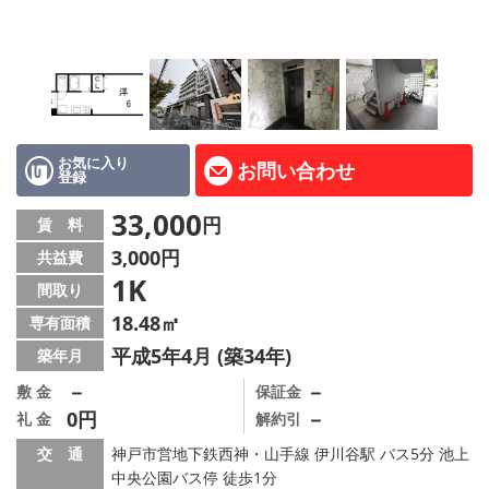
路線·駅から探す
地域から探す
地図から探す
店舗情報·アクセス
お気に入り
お問い合わせ
登録
会社概要
33,000
円
賃 料
3,000円
共益費
メールでお問い合わせ
1K
間取り
18.48㎡
専有面積
平成5年4月 (築34年)
築年月
－
－
敷 金
保証金
0円
－
礼 金
解約引
交 通
神戸市営地下鉄西神・山手線 伊川谷駅 バス5分 池上
中央公園バス停 徒歩1分