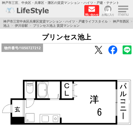
×
神戸市三宮、中央区・兵庫区・灘区の賃貸マンション・ハイツ・戸建・テナント
問い合わせ
お気に入り
TOPページ
神戸市三宮中央区兵庫区賃貸マンション・ハイツ・戸建ライフスタイル
神戸市西区
池上
伊川谷駅
プリンセス池上 賃貸マンション
神戸の単身向けマンション特集
プリンセス池上
物件番号/
1050727212
新築物件
敷金·礼金0円特集
保証人不要
高級賃貸
リノベーション物件
ペット飼育可能