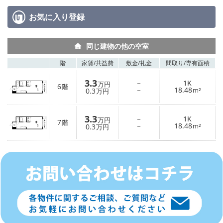
お気に入り
登録
同じ建物の他の空室
階
家賃/
共益費
敷金/
礼金
間取り/
専有面積
3.3
－
1K
万円
6
階
－
18.48
0.3
m²
万円
3.3
－
1K
万円
7
階
－
18.48
0.3
m²
万円