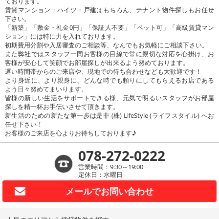
ております。
賃貸マンション・ハイツ・戸建はもちろん、テナント物件探しもお任せ
下さい。
「新築」「敷金・礼金0円」「保証人不要」「ペット可」「高級賃貸マン
ション」には特に力を入れております。
初期費用分割や入居審査のご相談等、なんでもお気軽にご相談下さい。
また弊社ではスタッフ一同お客様の目線で常に親切な対応を心掛け、お
客様が安心して笑顔でお部屋探しが出来るよう努めております。
遅い時間帯からのご来店や、現地での待ち合わせなども大歓迎です！
より身近に、より親身に、どんな時でも頼りにしてもらえるお店である
よう日々努めてまいります。
皆様の新しい生活をサポートできる様、元気で明るいスタッフがお部屋
探しを精一杯お手伝いさせて頂きます。
新生活のための新たな第一歩は是非 (株) LifeStyle (ライフスタイル) へお
任せ下さい！
お客様のご来店を心よりお待ちしております♪
078-272-0222
営業時間：9:30～19:00
定休日：水曜日
メールで
お問い合わせ