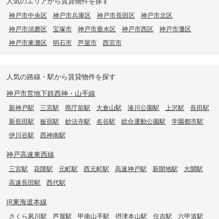
人気のエリアから賃貸物件を探す
神戸市中央区
神戸市兵庫区
神戸市長田区
神戸市北区
神戸市須磨区
宝塚市
神戸市垂水区
神戸市西区
神戸市灘区
神戸市東灘区
明石市
芦屋市
西宮市
人気の路線・駅から賃貸物件を探す
神戸市営地下鉄西神・山手線
新神戸駅
三宮駅
県庁前駅
大倉山駅
湊川公園駅
上沢駅
長田駅
新長田駅
板宿駅
妙法寺駅
名谷駅
総合運動公園駅
学園都市駅
伊川谷駅
西神南駅
神戸高速東西線
三宮駅
花隈駅
元町駅
西元町駅
高速神戸駅
新開地駅
大開駅
高速長田駅
西代駅
JR東海道本線
さくら夙川駅
芦屋駅
甲南山手駅
摂津本山駅
住吉駅
六甲道駅