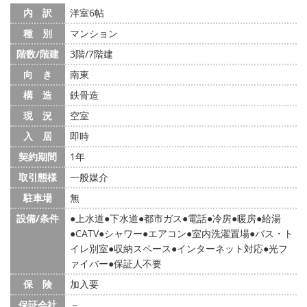
内 訳
洋室6帖
種 別
マンション
階数/階建
3階/7階建
向 き
南東
構 造
鉄骨造
現 況
空室
入 居
即時
契約期間
1年
取引態様
一般媒介
駐車場
無
設備/条件
上水道
下水道
都市ガス
電話
冷房
暖房
給湯
CATV
シャワー
エアコン
室内洗濯置場
バス・ト
イレ別室
収納スペース
インターネット対応
光フ
ァイバー
保証人不要
保 険
加入要
保証会社
－