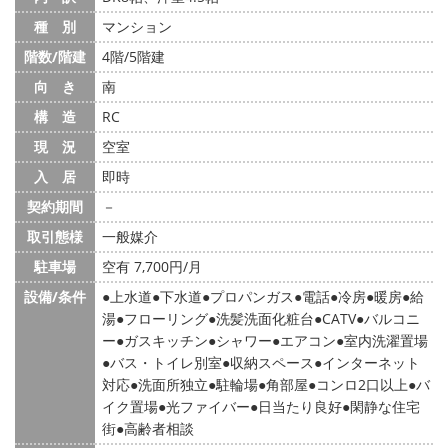
種 別
マンション
階数/階建
4階/5階建
向 き
南
構 造
RC
現 況
空室
入 居
即時
契約期間
－
取引態様
一般媒介
駐車場
空有 7,700円/月
設備/条件
上水道
下水道
プロパンガス
電話
冷房
暖房
給
湯
フローリング
洗髪洗面化粧台
CATV
バルコニ
ー
ガスキッチン
シャワー
エアコン
室内洗濯置場
バス・トイレ別室
収納スペース
インターネット
対応
洗面所独立
駐輪場
角部屋
コンロ2口以上
バ
イク置場
光ファイバー
日当たり良好
閑静な住宅
街
高齢者相談