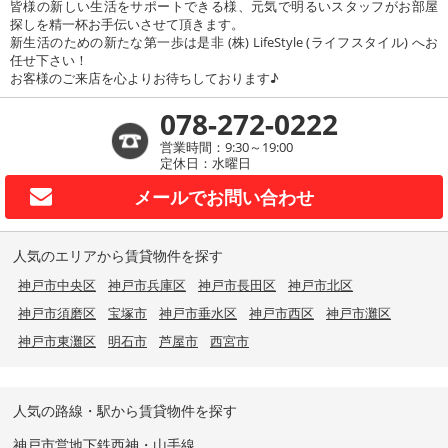
皆様の新しい生活をサポートできる様、元気で明るいスタッフがお部屋
探しを精一杯お手伝いさせて頂きます。
新生活のための新たな第一歩は是非 (株) LifeStyle (ライフスタイル) へお
任せ下さい！
お客様のご来店を心よりお待ちしております♪
078-272-0222
営業時間：9:30～19:00
定休日：水曜日
メールで
お問い合わせ
人気のエリアから賃貸物件を探す
神戸市中央区
神戸市兵庫区
神戸市長田区
神戸市北区
神戸市須磨区
宝塚市
神戸市垂水区
神戸市西区
神戸市灘区
神戸市東灘区
明石市
芦屋市
西宮市
人気の路線・駅から賃貸物件を探す
神戸市営地下鉄西神・山手線