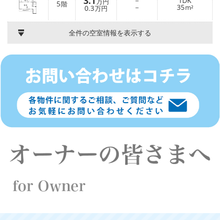
3.1
－
1DK
万円
5
階
－
35
0.3
m²
万円
全件の空室情報を表示する