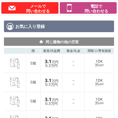
メールで
電話で
問い合わせる
問い合わせる
お気に入り
登録
同じ建物の他の空室
階
家賃/
共益費
敷金/
礼金
間取り/
専有面積
3.1
－
1DK
万円
5
階
－
35
0.3
m²
万円
3.1
－
1DK
万円
5
階
－
35
0.3
m²
万円
3.1
－
1DK
万円
5
階
－
35
0.3
m²
万円