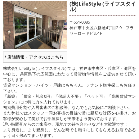
(株)LifeStyle (ライフスタイ
ル)
〒651-0085
神戸市中央区八幡通4丁目2-9 フラ
ワーロードビル1F
店舗情報・アクセスはこちら
株式会社LifeStyle (ライフスタイル) では、神戸市中央区・兵庫区・灘区を
中心に、兵庫県下の広範囲にわたって賃貸物件情報をご提供させて頂い
ております。
賃貸マンション・ハイツ・戸建はもちろん、テナント物件探しもお任せ
下さい。
「新築」「敷金・礼金0円」「保証人不要」「ペット可」「高級賃貸マン
ション」には特に力を入れております。
初期費用分割や入居審査のご相談等、なんでもお気軽にご相談下さい。
また弊社ではスタッフ一同お客様の目線で常に親切な対応を心掛け、お
客様が安心して笑顔でお部屋探しが出来るよう努めております。
遅い時間帯からのご来店や、現地での待ち合わせなども大歓迎です！
より身近に、より親身に、どんな時でも頼りにしてもらえるお店である
よう日々努めてまいります。