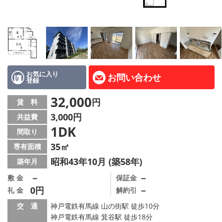
路線·駅から探す
地域から探す
地図から探す
店舗情報·アクセス
お気に入り
お問い合わせ
登録
会社概要
32,000
円
賃 料
3,000円
共益費
メールでお問い合わせ
1DK
間取り
35㎡
専有面積
昭和43年10月 (築58年)
築年月
－
－
敷 金
保証金
0円
－
礼 金
解約引
交 通
神戸電鉄有馬線 山の街駅 徒歩10分
神戸電鉄有馬線 箕谷駅 徒歩18分