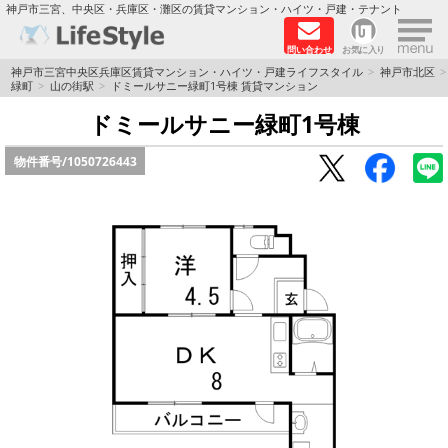
×
神戸市三宮、中央区・兵庫区・灘区の賃貸マンション・ハイツ・戸建・テナント
問い合わせ
お気に入り
TOPページ
神戸市三宮中央区兵庫区賃貸マンション・ハイツ・戸建ライフスタイル
神戸市北区
緑町
山の街駅
ドミールサニー緑町1号棟 賃貸マンション
神戸の単身向けマンション特集
ドミールサニー緑町1号棟
物件番号/
1050726443
新築物件
敷金·礼金0円特集
保証人不要
高級賃貸
リノベーション物件
ペット飼育可能