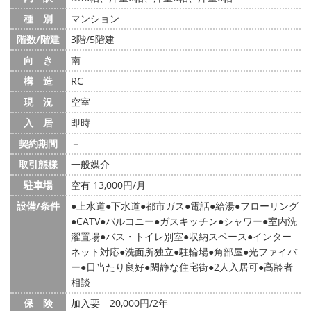
種 別
マンション
階数/階建
3階/5階建
向 き
南
構 造
RC
現 況
空室
入 居
即時
契約期間
－
取引態様
一般媒介
駐車場
空有 13,000円/月
設備/条件
上水道
下水道
都市ガス
電話
給湯
フローリング
CATV
バルコニー
ガスキッチン
シャワー
室内洗
濯置場
バス・トイレ別室
収納スペース
インター
ネット対応
洗面所独立
駐輪場
角部屋
光ファイバ
ー
日当たり良好
閑静な住宅街
2人入居可
高齢者
相談
保 険
加入要 20,000円/2年