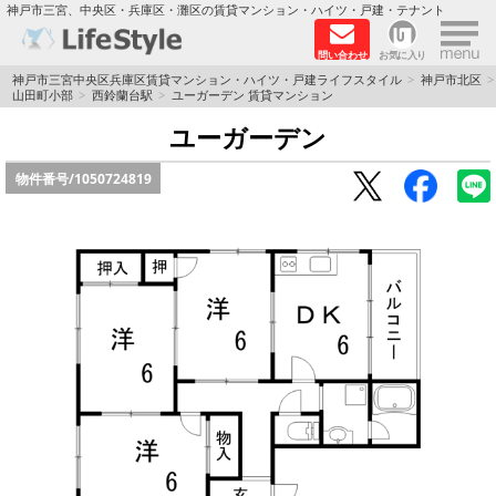
×
神戸市三宮、中央区・兵庫区・灘区の賃貸マンション・ハイツ・戸建・テナント
問い合わせ
お気に入り
TOPページ
神戸市三宮中央区兵庫区賃貸マンション・ハイツ・戸建ライフスタイル
神戸市北区
山田町小部
西鈴蘭台駅
ユーガーデン 賃貸マンション
神戸の単身向けマンション特集
ユーガーデン
物件番号/
1050724819
新築物件
敷金·礼金0円特集
保証人不要
高級賃貸
リノベーション物件
ペット飼育可能