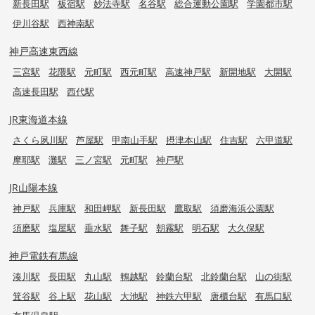
新長田駅
板宿駅
妙法寺駅
名谷駅
総合運動公園駅
学園都市駅
伊川谷駅
西神南駅
神戸高速東西線
三宮駅
花隈駅
元町駅
西元町駅
高速神戸駅
新開地駅
大開駅
高速長田駅
西代駅
JR東海道本線
さくら夙川駅
芦屋駅
甲南山手駅
摂津本山駅
住吉駅
六甲道駅
摩耶駅
灘駅
三ノ宮駅
元町駅
神戸駅
JR山陽本線
神戸駅
兵庫駅
和田岬駅
新長田駅
鷹取駅
須磨海浜公園駅
須磨駅
塩屋駅
垂水駅
舞子駅
朝霧駅
明石駅
大久保駅
神戸電鉄有馬線
湊川駅
長田駅
丸山駅
鵯越駅
鈴蘭台駅
北鈴蘭台駅
山の街駅
箕谷駅
谷上駅
花山駅
大池駅
神鉄六甲駅
唐櫃台駅
有馬口駅