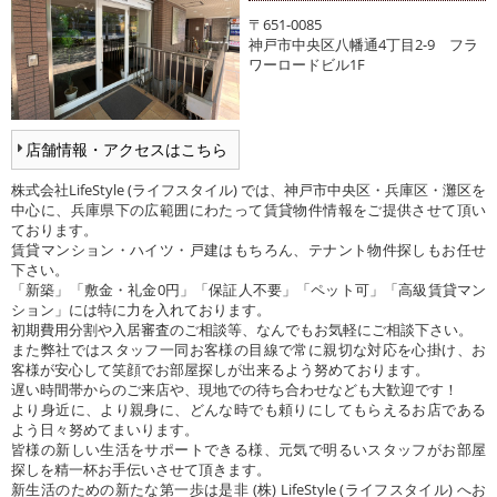
〒651-0085
神戸市中央区八幡通4丁目2-9 フラ
ワーロードビル1F
店舗情報・アクセスはこちら
株式会社LifeStyle (ライフスタイル) では、神戸市中央区・兵庫区・灘区を
中心に、兵庫県下の広範囲にわたって賃貸物件情報をご提供させて頂い
ております。
賃貸マンション・ハイツ・戸建はもちろん、テナント物件探しもお任せ
下さい。
「新築」「敷金・礼金0円」「保証人不要」「ペット可」「高級賃貸マン
ション」には特に力を入れております。
初期費用分割や入居審査のご相談等、なんでもお気軽にご相談下さい。
また弊社ではスタッフ一同お客様の目線で常に親切な対応を心掛け、お
客様が安心して笑顔でお部屋探しが出来るよう努めております。
遅い時間帯からのご来店や、現地での待ち合わせなども大歓迎です！
より身近に、より親身に、どんな時でも頼りにしてもらえるお店である
よう日々努めてまいります。
皆様の新しい生活をサポートできる様、元気で明るいスタッフがお部屋
探しを精一杯お手伝いさせて頂きます。
新生活のための新たな第一歩は是非 (株) LifeStyle (ライフスタイル) へお