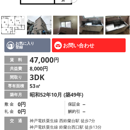
路線·駅から探す
地域から探す
地図から探す
店舗情報·アクセス
お気に入り
お問い合わせ
登録
会社概要
47,000
円
賃 料
8,000円
共益費
メールでお問い合わせ
3DK
間取り
53㎡
専有面積
昭和52年10月 (築49年)
築年月
0円
－
敷 金
保証金
0円
－
礼 金
解約引
交 通
神戸電鉄粟生線 西鈴蘭台駅 徒歩7分
神戸電鉄粟生線 鈴蘭台西口駅 徒歩13分