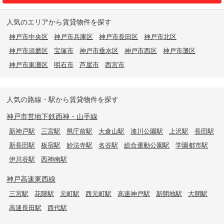
人気のエリアから賃貸物件を探す
神戸市中央区
神戸市兵庫区
神戸市長田区
神戸市北区
神戸市須磨区
宝塚市
神戸市垂水区
神戸市西区
神戸市灘区
神戸市東灘区
明石市
芦屋市
西宮市
人気の路線・駅から賃貸物件を探す
神戸市営地下鉄西神・山手線
新神戸駅
三宮駅
県庁前駅
大倉山駅
湊川公園駅
上沢駅
長田駅
新長田駅
板宿駅
妙法寺駅
名谷駅
総合運動公園駅
学園都市駅
伊川谷駅
西神南駅
神戸高速東西線
三宮駅
花隈駅
元町駅
西元町駅
高速神戸駅
新開地駅
大開駅
高速長田駅
西代駅