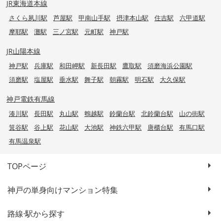
JR東海道本線
さくら夙川駅
芦屋駅
甲南山手駅
摂津本山駅
住吉駅
六甲道駅
摩耶駅
灘駅
三ノ宮駅
元町駅
神戸駅
JR山陽本線
神戸駅
兵庫駅
和田岬駅
新長田駅
鷹取駅
須磨海浜公園駅
須磨駅
塩屋駅
垂水駅
舞子駅
朝霧駅
明石駅
大久保駅
神戸電鉄有馬線
湊川駅
長田駅
丸山駅
鵯越駅
鈴蘭台駅
北鈴蘭台駅
山の街駅
箕谷駅
谷上駅
花山駅
大池駅
神鉄六甲駅
唐櫃台駅
有馬口駅
有馬温泉駅
TOPページ
神戸の単身向けマンション特集
路線·駅から探す