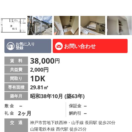
路線·駅から探す
地域から探す
地図から探す
店舗情報·アクセス
お気に入り
お問い合わせ
登録
会社概要
38,000
円
賃 料
2,000円
共益費
メールでお問い合わせ
1DK
間取り
29.81㎡
専有面積
昭和38年10月 (築63年)
築年月
－
－
敷 金
保証金
2ヶ月
－
礼 金
解約引
交 通
神戸市営地下鉄西神・山手線 長田駅 徒歩20分
山陽電鉄本線 西代駅 徒歩25分