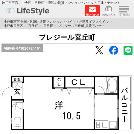
×
神戸市三宮、中央区・兵庫区・灘区の賃貸マンション・ハイツ・戸建・テナント
問い合わせ
お気に入り
TOPページ
神戸市三宮中央区兵庫区賃貸マンション・ハイツ・戸建ライフスタイル
神戸市長田区
宮丘町
長田駅
プレジール宮丘町 賃貸アパート
神戸の単身向けマンション特集
プレジール宮丘町
物件番号/
1050724161
新築物件
敷金·礼金0円特集
保証人不要
高級賃貸
リノベーション物件
ペット飼育可能