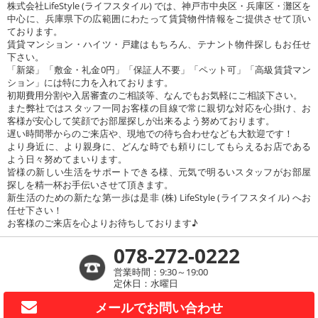
株式会社LifeStyle (ライフスタイル) では、神戸市中央区・兵庫区・灘区を
中心に、兵庫県下の広範囲にわたって賃貸物件情報をご提供させて頂い
ております。
賃貸マンション・ハイツ・戸建はもちろん、テナント物件探しもお任せ
下さい。
「新築」「敷金・礼金0円」「保証人不要」「ペット可」「高級賃貸マン
ション」には特に力を入れております。
初期費用分割や入居審査のご相談等、なんでもお気軽にご相談下さい。
また弊社ではスタッフ一同お客様の目線で常に親切な対応を心掛け、お
客様が安心して笑顔でお部屋探しが出来るよう努めております。
遅い時間帯からのご来店や、現地での待ち合わせなども大歓迎です！
より身近に、より親身に、どんな時でも頼りにしてもらえるお店である
よう日々努めてまいります。
皆様の新しい生活をサポートできる様、元気で明るいスタッフがお部屋
探しを精一杯お手伝いさせて頂きます。
新生活のための新たな第一歩は是非 (株) LifeStyle (ライフスタイル) へお
任せ下さい！
お客様のご来店を心よりお待ちしております♪
078-272-0222
営業時間：9:30～19:00
定休日：水曜日
メールで
お問い合わせ