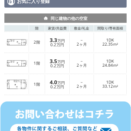
お気に入り
登録
同じ建物の他の空室
階
家賃/
共益費
敷金/
礼金
間取り/
専有面積
3.3
－
1DK
万円
2
階
2
22.35
0.2
ヶ月
m²
万円
3.5
－
1DK
万円
1
階
2
24.84
0.2
ヶ月
m²
万円
4.0
－
1DK
万円
1
階
2
33.12
0.2
ヶ月
m²
万円