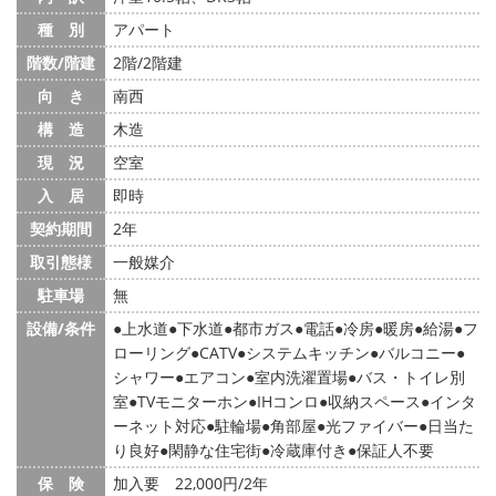
種 別
アパート
階数/階建
2階/2階建
向 き
南西
構 造
木造
現 況
空室
入 居
即時
契約期間
2年
取引態様
一般媒介
駐車場
無
設備/条件
上水道
下水道
都市ガス
電話
冷房
暖房
給湯
フ
ローリング
CATV
システムキッチン
バルコニー
シャワー
エアコン
室内洗濯置場
バス・トイレ別
室
TVモニターホン
IHコンロ
収納スペース
インタ
ーネット対応
駐輪場
角部屋
光ファイバー
日当た
り良好
閑静な住宅街
冷蔵庫付き
保証人不要
保 険
加入要 22,000円/2年