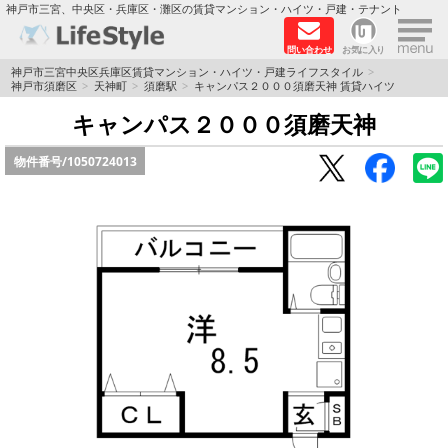
×
神戸市三宮、中央区・兵庫区・灘区の賃貸マンション・ハイツ・戸建・テナント
問い合わせ
お気に入り
TOPページ
神戸市三宮中央区兵庫区賃貸マンション・ハイツ・戸建ライフスタイル
神戸市須磨区
天神町
須磨駅
キャンパス２０００須磨天神 賃貸ハイツ
神戸の単身向けマンション特集
キャンパス２０００須磨天神
物件番号/
1050724013
新築物件
敷金·礼金0円特集
保証人不要
高級賃貸
リノベーション物件
ペット飼育可能