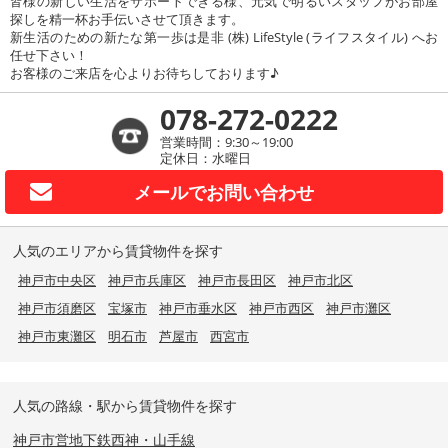
皆様の新しい生活をサポートできる様、元気で明るいスタッフがお部屋
探しを精一杯お手伝いさせて頂きます。
新生活のための新たな第一歩は是非 (株) LifeStyle (ライフスタイル) へお
任せ下さい！
お客様のご来店を心よりお待ちしております♪
078-272-0222
営業時間：9:30～19:00
定休日：水曜日
メールで
お問い合わせ
人気のエリアから賃貸物件を探す
神戸市中央区
神戸市兵庫区
神戸市長田区
神戸市北区
神戸市須磨区
宝塚市
神戸市垂水区
神戸市西区
神戸市灘区
神戸市東灘区
明石市
芦屋市
西宮市
人気の路線・駅から賃貸物件を探す
神戸市営地下鉄西神・山手線