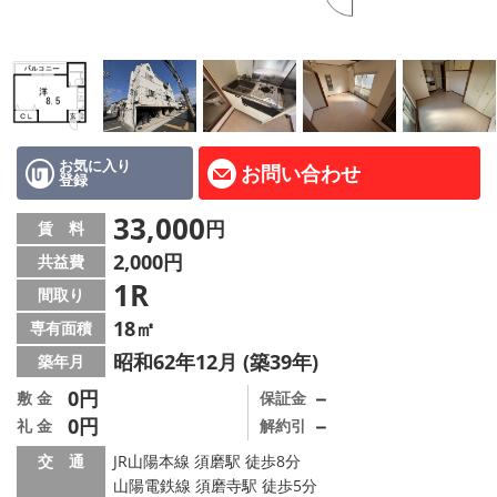
路線·駅から探す
地域から探す
地図から探す
店舗情報·アクセス
お気に入り
お問い合わせ
登録
会社概要
33,000
円
賃 料
2,000円
共益費
メールでお問い合わせ
1R
間取り
18㎡
専有面積
昭和62年12月 (築39年)
築年月
0円
－
敷 金
保証金
0円
－
礼 金
解約引
交 通
JR山陽本線 須磨駅 徒歩8分
山陽電鉄線 須磨寺駅 徒歩5分