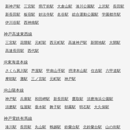
新神戸駅
三宮駅
県庁前駅
大倉山駅
湊川公園駅
上沢駅
長田駅
新長田駅
板宿駅
妙法寺駅
名谷駅
総合運動公園駅
学園都市駅
伊川谷駅
西神南駅
神戸高速東西線
三宮駅
花隈駅
元町駅
西元町駅
高速神戸駅
新開地駅
大開駅
高速長田駅
西代駅
JR東海道本線
さくら夙川駅
芦屋駅
甲南山手駅
摂津本山駅
住吉駅
六甲道駅
摩耶駅
灘駅
三ノ宮駅
元町駅
神戸駅
JR山陽本線
神戸駅
兵庫駅
和田岬駅
新長田駅
鷹取駅
須磨海浜公園駅
須磨駅
塩屋駅
垂水駅
舞子駅
朝霧駅
明石駅
大久保駅
神戸電鉄有馬線
湊川駅
長田駅
丸山駅
鵯越駅
鈴蘭台駅
北鈴蘭台駅
山の街駅