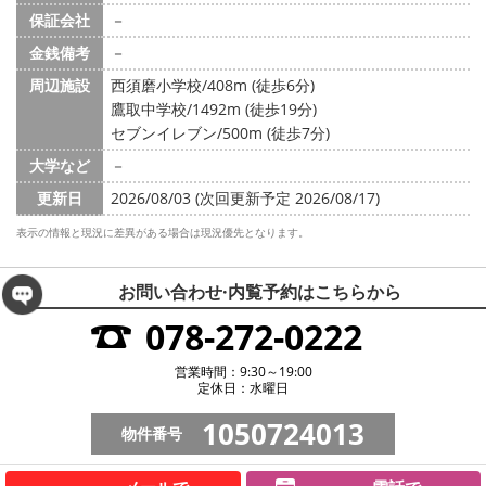
保証会社
－
金銭備考
－
周辺施設
西須磨小学校/408m (徒歩6分)
鷹取中学校/1492m (徒歩19分)
セブンイレブン/500m (徒歩7分)
大学など
－
更新日
2026/08/03 (次回更新予定 2026/08/17)
表示の情報と現況に差異がある場合は現況優先となります。
お問い合わせ·内覧予約は
こちらから
078-272-0222
営業時間：9:30～19:00
定休日：水曜日
1050724013
物件番号