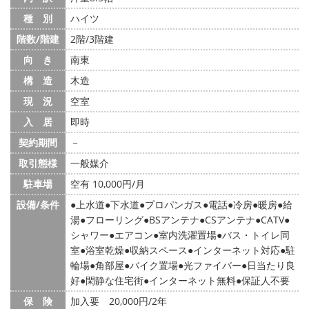
種 別
ハイツ
階数/階建
2階/3階建
向 き
南東
構 造
木造
現 況
空室
入 居
即時
契約期間
－
取引態様
一般媒介
駐車場
空有 10,000円/月
設備/条件
上水道
下水道
プロパンガス
電話
冷房
暖房
給
湯
フローリング
BSアンテナ
CSアンテナ
CATV
シャワー
エアコン
室内洗濯置場
バス・トイレ同
室
浴室乾燥
収納スペース
インターネット対応
駐
輪場
角部屋
バイク置場
光ファイバー
日当たり良
好
閑静な住宅街
インターネット無料
保証人不要
保 険
加入要 20,000円/2年