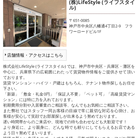
(株)LifeStyle (ライフスタイ
ル)
〒651-0085
神戸市中央区八幡通4丁目2-9 フラ
ワーロードビル1F
店舗情報・アクセスはこちら
株式会社LifeStyle (ライフスタイル) では、神戸市中央区・兵庫区・灘区を
中心に、兵庫県下の広範囲にわたって賃貸物件情報をご提供させて頂い
ております。
賃貸マンション・ハイツ・戸建はもちろん、テナント物件探しもお任せ
下さい。
「新築」「敷金・礼金0円」「保証人不要」「ペット可」「高級賃貸マン
ション」には特に力を入れております。
初期費用分割や入居審査のご相談等、なんでもお気軽にご相談下さい。
また弊社ではスタッフ一同お客様の目線で常に親切な対応を心掛け、お
客様が安心して笑顔でお部屋探しが出来るよう努めております。
遅い時間帯からのご来店や、現地での待ち合わせなども大歓迎です！
より身近に、より親身に、どんな時でも頼りにしてもらえるお店である
よう日々努めてまいります。