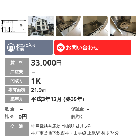
路線·駅から探す
地域から探す
地図から探す
店舗情報·アクセス
お気に入り
お問い合わせ
登録
会社概要
33,000
円
賃 料
－
共益費
メールでお問い合わせ
1K
間取り
21.9㎡
専有面積
平成3年12月 (築35年)
築年月
－
－
敷 金
保証金
0円
－
礼 金
解約引
交 通
神戸電鉄有馬線 鵯越駅 徒歩5分
神戸市営地下鉄西神・山手線 上沢駅 徒歩34分