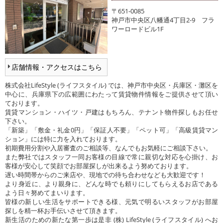
〒651-0085
神戸市中央区八幡通4丁目2-9 フラ
ワーロードビル1F
店舗情報・アクセスはこちら
株式会社LifeStyle (ライフスタイル) では、神戸市中央区・兵庫区・灘区を
中心に、兵庫県下の広範囲にわたって賃貸物件情報をご提供させて頂い
ております。
賃貸マンション・ハイツ・戸建はもちろん、テナント物件探しもお任せ
下さい。
「新築」「敷金・礼金0円」「保証人不要」「ペット可」「高級賃貸マン
ション」には特に力を入れております。
初期費用分割や入居審査のご相談等、なんでもお気軽にご相談下さい。
また弊社ではスタッフ一同お客様の目線で常に親切な対応を心掛け、お
客様が安心して笑顔でお部屋探しが出来るよう努めております。
遅い時間帯からのご来店や、現地での待ち合わせなども大歓迎です！
より身近に、より親身に、どんな時でも頼りにしてもらえるお店である
よう日々努めてまいります。
皆様の新しい生活をサポートできる様、元気で明るいスタッフがお部屋
探しを精一杯お手伝いさせて頂きます。
新生活のための新たな第一歩は是非 (株) LifeStyle (ライフスタイル) へお