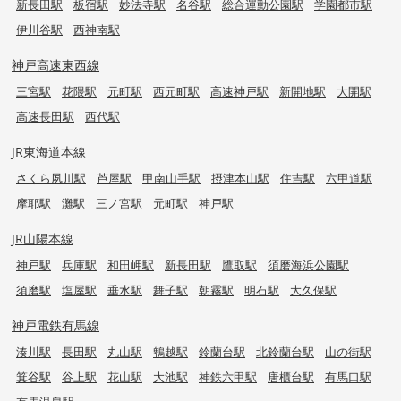
新長田駅
板宿駅
妙法寺駅
名谷駅
総合運動公園駅
学園都市駅
伊川谷駅
西神南駅
神戸高速東西線
三宮駅
花隈駅
元町駅
西元町駅
高速神戸駅
新開地駅
大開駅
高速長田駅
西代駅
JR東海道本線
さくら夙川駅
芦屋駅
甲南山手駅
摂津本山駅
住吉駅
六甲道駅
摩耶駅
灘駅
三ノ宮駅
元町駅
神戸駅
JR山陽本線
神戸駅
兵庫駅
和田岬駅
新長田駅
鷹取駅
須磨海浜公園駅
須磨駅
塩屋駅
垂水駅
舞子駅
朝霧駅
明石駅
大久保駅
神戸電鉄有馬線
湊川駅
長田駅
丸山駅
鵯越駅
鈴蘭台駅
北鈴蘭台駅
山の街駅
箕谷駅
谷上駅
花山駅
大池駅
神鉄六甲駅
唐櫃台駅
有馬口駅