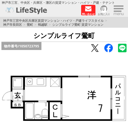
×
神戸市三宮、中央区・兵庫区・灘区の賃貸マンション・ハイツ・戸建・テナント
問い合わせ
お気に入り
TOPページ
神戸市三宮中央区兵庫区賃貸マンション・ハイツ・戸建ライフスタイル
神戸市長田区
鶯町
鵯越駅
シンプルライフ鶯町 賃貸マンション
神戸の単身向けマンション特集
シンプルライフ鶯町
物件番号/
1050723795
新築物件
敷金·礼金0円特集
保証人不要
高級賃貸
リノベーション物件
ペット飼育可能