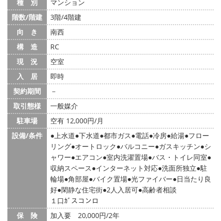
種 別
マンション
階数/階建
3階/4階建
向 き
南西
構 造
RC
現 況
空室
入 居
即時
契約期間
－
取引態様
一般媒介
駐車場
空有 12,000円/月
設備/条件
上水道
下水道
都市ガス
電話
冷房
給湯
フロー
リング
オートロック
バルコニー
ガスキッチン
シ
ャワー
エアコン
室内洗濯置場
バス・トイレ同室
収納スペース
インターネット対応
洗面所独立
駐
輪場
角部屋
バイク置場
光ファイバー
日当たり良
好
閑静な住宅街
2人入居可
高齢者相談
１口ｶﾞスコンロ
保 険
加入要 20,000円/2年