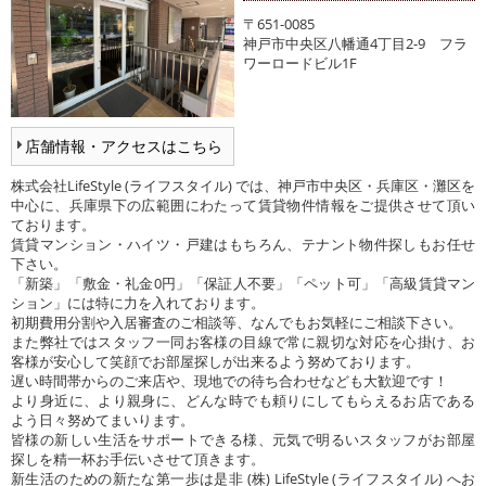
〒651-0085
神戸市中央区八幡通4丁目2-9 フラ
ワーロードビル1F
店舗情報・アクセスはこちら
株式会社LifeStyle (ライフスタイル) では、神戸市中央区・兵庫区・灘区を
中心に、兵庫県下の広範囲にわたって賃貸物件情報をご提供させて頂い
ております。
賃貸マンション・ハイツ・戸建はもちろん、テナント物件探しもお任せ
下さい。
「新築」「敷金・礼金0円」「保証人不要」「ペット可」「高級賃貸マン
ション」には特に力を入れております。
初期費用分割や入居審査のご相談等、なんでもお気軽にご相談下さい。
また弊社ではスタッフ一同お客様の目線で常に親切な対応を心掛け、お
客様が安心して笑顔でお部屋探しが出来るよう努めております。
遅い時間帯からのご来店や、現地での待ち合わせなども大歓迎です！
より身近に、より親身に、どんな時でも頼りにしてもらえるお店である
よう日々努めてまいります。
皆様の新しい生活をサポートできる様、元気で明るいスタッフがお部屋
探しを精一杯お手伝いさせて頂きます。
新生活のための新たな第一歩は是非 (株) LifeStyle (ライフスタイル) へお