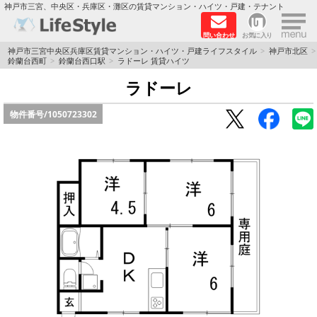
×
神戸市三宮、中央区・兵庫区・灘区の賃貸マンション・ハイツ・戸建・テナント
問い合わせ
お気に入り
TOPページ
神戸市三宮中央区兵庫区賃貸マンション・ハイツ・戸建ライフスタイル
神戸市北区
鈴蘭台西町
鈴蘭台西口駅
ラドーレ 賃貸ハイツ
神戸の単身向けマンション特集
ラドーレ
物件番号/
1050723302
新築物件
敷金·礼金0円特集
保証人不要
高級賃貸
リノベーション物件
ペット飼育可能