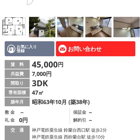
路線·駅から探す
地域から探す
地図から探す
店舗情報·アクセス
お気に入り
お問い合わせ
登録
会社概要
45,000
円
賃 料
7,000円
共益費
メールでお問い合わせ
3DK
間取り
47㎡
専有面積
昭和63年10月 (築38年)
築年月
－
－
敷 金
保証金
0円
－
礼 金
解約引
交 通
神戸電鉄粟生線 鈴蘭台西口駅 徒歩2分
神戸電鉄粟生線 西鈴蘭台駅 徒歩10分