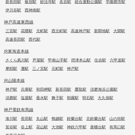
新長田駅
板宿駅
妙法寺駅
名谷駅
総合運動公園駅
学園都市駅
伊川谷駅
西神南駅
神戸高速東西線
三宮駅
花隈駅
元町駅
西元町駅
高速神戸駅
新開地駅
大開駅
高速長田駅
西代駅
JR東海道本線
さくら夙川駅
芦屋駅
甲南山手駅
摂津本山駅
住吉駅
六甲道駅
摩耶駅
灘駅
三ノ宮駅
元町駅
神戸駅
JR山陽本線
神戸駅
兵庫駅
和田岬駅
新長田駅
鷹取駅
須磨海浜公園駅
須磨駅
塩屋駅
垂水駅
舞子駅
朝霧駅
明石駅
大久保駅
神戸電鉄有馬線
湊川駅
長田駅
丸山駅
鵯越駅
鈴蘭台駅
北鈴蘭台駅
山の街駅
箕谷駅
谷上駅
花山駅
大池駅
神鉄六甲駅
唐櫃台駅
有馬口駅