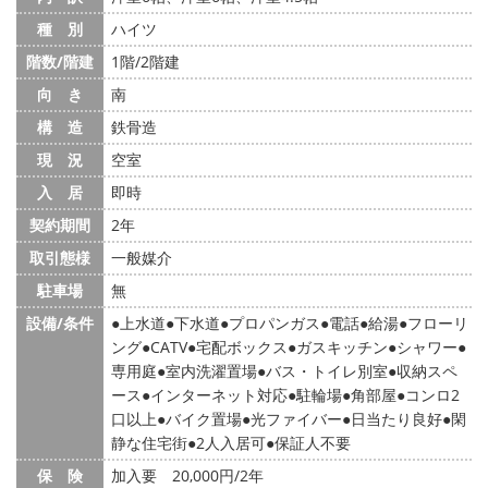
種 別
ハイツ
階数/階建
1階/2階建
向 き
南
構 造
鉄骨造
現 況
空室
入 居
即時
契約期間
2年
取引態様
一般媒介
駐車場
無
設備/条件
上水道
下水道
プロパンガス
電話
給湯
フローリ
ング
CATV
宅配ボックス
ガスキッチン
シャワー
専用庭
室内洗濯置場
バス・トイレ別室
収納スペ
ース
インターネット対応
駐輪場
角部屋
コンロ2
口以上
バイク置場
光ファイバー
日当たり良好
閑
静な住宅街
2人入居可
保証人不要
保 険
加入要 20,000円/2年