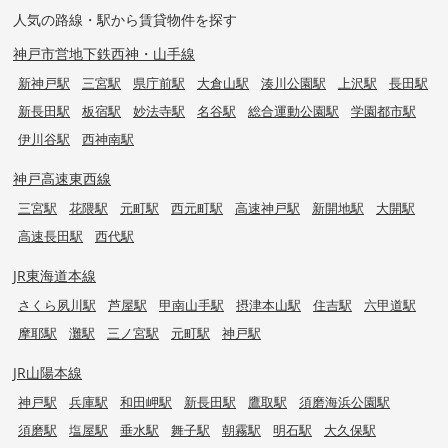
人気の路線・駅から賃貸物件を探す
神戸市営地下鉄西神・山手線
新神戸駅
三宮駅
県庁前駅
大倉山駅
湊川公園駅
上沢駅
長田駅
新長田駅
板宿駅
妙法寺駅
名谷駅
総合運動公園駅
学園都市駅
伊川谷駅
西神南駅
神戸高速東西線
三宮駅
花隈駅
元町駅
西元町駅
高速神戸駅
新開地駅
大開駅
高速長田駅
西代駅
JR東海道本線
さくら夙川駅
芦屋駅
甲南山手駅
摂津本山駅
住吉駅
六甲道駅
摩耶駅
灘駅
三ノ宮駅
元町駅
神戸駅
JR山陽本線
神戸駅
兵庫駅
和田岬駅
新長田駅
鷹取駅
須磨海浜公園駅
須磨駅
塩屋駅
垂水駅
舞子駅
朝霧駅
明石駅
大久保駅