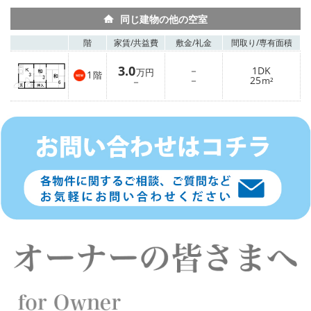
同じ建物の他の空室
階
家賃/
共益費
敷金/
礼金
間取り/
専有面積
3.0
－
1DK
万円
1
階
－
25
－
m²