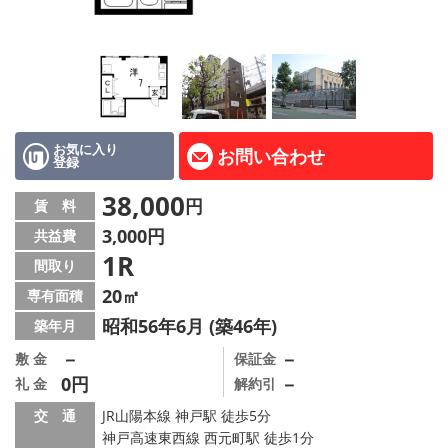
路線·駅から探す
地域から探す
地図から探す
店舗情報·アクセス
お気に入り
お問い合わせ
登録
会社概要
38,000
円
賃 料
3,000円
共益費
メールでお問い合わせ
1R
間取り
20㎡
専有面積
昭和56年6月 (築46年)
築年月
－
－
敷 金
保証金
0円
－
礼 金
解約引
交 通
JR山陽本線 神戸駅 徒歩5分
神戸高速東西線 西元町駅 徒歩1分