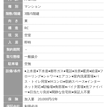
種 別
マンション
階数/階建
3階/5階建
向 き
東
構 造
RC
現 況
空室
入 居
即時
契約期間
－
取引態様
一般媒介
駐車場
空無
設備/条件
上水道
下水道
都市ガス
電話
冷房
暖房
給湯
フ
ローリング
シャワー
エアコン
室内洗濯置場
バ
ス・トイレ同室
IHコンロ
収納スペース
インター
ネット対応
駐輪場
角部屋
バイク置場
光ファイバ
ー
日当たり良好
閑静な住宅街
保証人不要
保 険
加入要 20,000円/2年
保証会社
利用必須