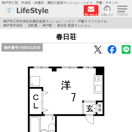
×
神戸市三宮、中央区・兵庫区・灘区の賃貸マンション・ハイツ・戸建・テナント
問い合わせ
お気に入り
TOPページ
神戸市三宮中央区兵庫区賃貸マンション・ハイツ・戸建ライフスタイル
神戸市中央区
元町通
神戸駅
春日荘 賃貸マンション
神戸の単身向けマンション特集
春日荘
物件番号/
1050722530
新築物件
敷金·礼金0円特集
保証人不要
高級賃貸
リノベーション物件
ペット飼育可能