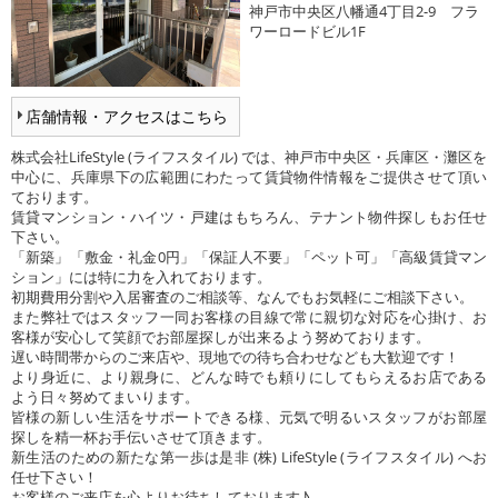
神戸市中央区八幡通4丁目2-9 フラ
ワーロードビル1F
店舗情報・アクセスはこちら
株式会社LifeStyle (ライフスタイル) では、神戸市中央区・兵庫区・灘区を
中心に、兵庫県下の広範囲にわたって賃貸物件情報をご提供させて頂い
ております。
賃貸マンション・ハイツ・戸建はもちろん、テナント物件探しもお任せ
下さい。
「新築」「敷金・礼金0円」「保証人不要」「ペット可」「高級賃貸マン
ション」には特に力を入れております。
初期費用分割や入居審査のご相談等、なんでもお気軽にご相談下さい。
また弊社ではスタッフ一同お客様の目線で常に親切な対応を心掛け、お
客様が安心して笑顔でお部屋探しが出来るよう努めております。
遅い時間帯からのご来店や、現地での待ち合わせなども大歓迎です！
より身近に、より親身に、どんな時でも頼りにしてもらえるお店である
よう日々努めてまいります。
皆様の新しい生活をサポートできる様、元気で明るいスタッフがお部屋
探しを精一杯お手伝いさせて頂きます。
新生活のための新たな第一歩は是非 (株) LifeStyle (ライフスタイル) へお
任せ下さい！
お客様のご来店を心よりお待ちしております♪