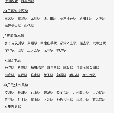
伊川谷駅
西神南駅
神戸高速東西線
三宮駅
花隈駅
元町駅
西元町駅
高速神戸駅
新開地駅
大開駅
高速長田駅
西代駅
JR東海道本線
さくら夙川駅
芦屋駅
甲南山手駅
摂津本山駅
住吉駅
六甲道駅
摩耶駅
灘駅
三ノ宮駅
元町駅
神戸駅
JR山陽本線
神戸駅
兵庫駅
和田岬駅
新長田駅
鷹取駅
須磨海浜公園駅
須磨駅
塩屋駅
垂水駅
舞子駅
朝霧駅
明石駅
大久保駅
神戸電鉄有馬線
湊川駅
長田駅
丸山駅
鵯越駅
鈴蘭台駅
北鈴蘭台駅
山の街駅
箕谷駅
谷上駅
花山駅
大池駅
神鉄六甲駅
唐櫃台駅
有馬口駅
有馬温泉駅