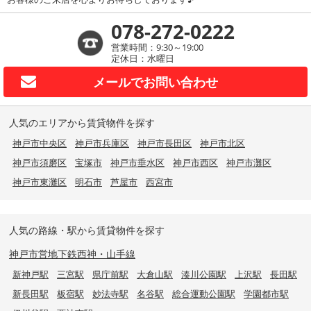
078-272-0222
営業時間：9:30～19:00
定休日：水曜日
メールで
お問い合わせ
人気のエリアから賃貸物件を探す
神戸市中央区
神戸市兵庫区
神戸市長田区
神戸市北区
神戸市須磨区
宝塚市
神戸市垂水区
神戸市西区
神戸市灘区
神戸市東灘区
明石市
芦屋市
西宮市
人気の路線・駅から賃貸物件を探す
神戸市営地下鉄西神・山手線
新神戸駅
三宮駅
県庁前駅
大倉山駅
湊川公園駅
上沢駅
長田駅
新長田駅
板宿駅
妙法寺駅
名谷駅
総合運動公園駅
学園都市駅