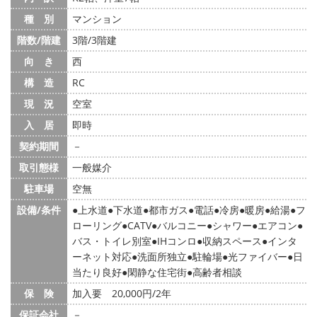
種 別
マンション
階数/階建
3階/3階建
向 き
西
構 造
RC
現 況
空室
入 居
即時
契約期間
－
取引態様
一般媒介
駐車場
空無
設備/条件
上水道
下水道
都市ガス
電話
冷房
暖房
給湯
フ
ローリング
CATV
バルコニー
シャワー
エアコン
バス・トイレ別室
IHコンロ
収納スペース
インタ
ーネット対応
洗面所独立
駐輪場
光ファイバー
日
当たり良好
閑静な住宅街
高齢者相談
保 険
加入要 20,000円/2年
保証会社
－