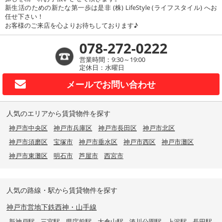
新生活のための新たな第一歩は是非 (株) LifeStyle (ライフスタイル) へお
任せ下さい！
お客様のご来店を心よりお待ちしております♪
078-272-0222
営業時間：9:30～19:00
定休日：水曜日
メールで
お問い合わせ
人気のエリアから賃貸物件を探す
神戸市中央区
神戸市兵庫区
神戸市長田区
神戸市北区
神戸市須磨区
宝塚市
神戸市垂水区
神戸市西区
神戸市灘区
神戸市東灘区
明石市
芦屋市
西宮市
人気の路線・駅から賃貸物件を探す
神戸市営地下鉄西神・山手線
新神戸駅
三宮駅
県庁前駅
大倉山駅
湊川公園駅
上沢駅
長田駅