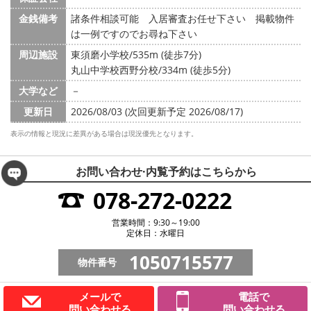
金銭備考
諸条件相談可能 入居審査お任せ下さい 掲載物件
は一例ですのでお尋ね下さい
周辺施設
東須磨小学校/535m (徒歩7分)
丸山中学校西野分校/334m (徒歩5分)
大学など
－
更新日
2026/08/03 (次回更新予定 2026/08/17)
表示の情報と現況に差異がある場合は現況優先となります。
お問い合わせ·内覧予約は
こちらから
078-272-0222
営業時間：9:30～19:00
定休日：水曜日
1050715577
物件番号
メールで
電話で
問い合わせる
問い合わせる