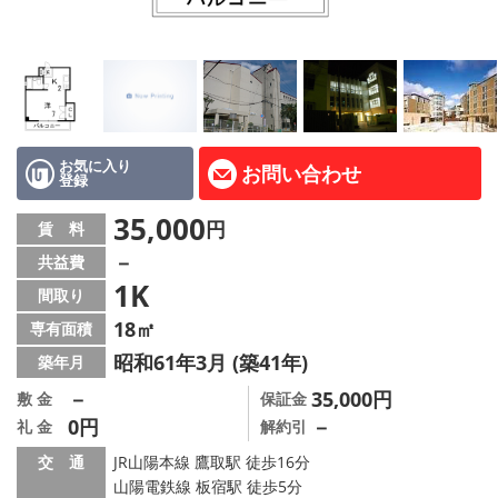
路線·駅から探す
地域から探す
地図から探す
店舗情報·アクセス
お気に入り
お問い合わせ
登録
会社概要
35,000
円
賃 料
－
共益費
メールでお問い合わせ
1K
間取り
18㎡
専有面積
昭和61年3月 (築41年)
築年月
－
35,000円
敷 金
保証金
0円
－
礼 金
解約引
交 通
JR山陽本線 鷹取駅 徒歩16分
山陽電鉄線 板宿駅 徒歩5分