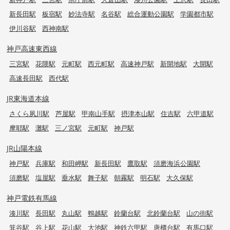
新長田駅
板宿駅
妙法寺駅
名谷駅
総合運動公園駅
学園都市駅
伊川谷駅
西神南駅
神戸高速東西線
三宮駅
花隈駅
元町駅
西元町駅
高速神戸駅
新開地駅
大開駅
高速長田駅
西代駅
JR東海道本線
さくら夙川駅
芦屋駅
甲南山手駅
摂津本山駅
住吉駅
六甲道駅
摩耶駅
灘駅
三ノ宮駅
元町駅
神戸駅
JR山陽本線
神戸駅
兵庫駅
和田岬駅
新長田駅
鷹取駅
須磨海浜公園駅
須磨駅
塩屋駅
垂水駅
舞子駅
朝霧駅
明石駅
大久保駅
神戸電鉄有馬線
湊川駅
長田駅
丸山駅
鵯越駅
鈴蘭台駅
北鈴蘭台駅
山の街駅
箕谷駅
谷上駅
花山駅
大池駅
神鉄六甲駅
唐櫃台駅
有馬口駅