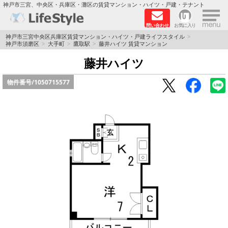
×
神戸市三宮、中央区・兵庫区・灘区の賃貸マンション・ハイツ・戸建・テナント
問い合わせ
お気に入り
TOPページ
神戸市三宮中央区兵庫区賃貸マンション・ハイツ・戸建ライフスタイル
神戸市須磨区
大手町
鷹取駅
藤井ハイツ 賃貸マンション
神戸の単身向けマンション特集
藤井ハイツ
物件番号/
1050715577
新築物件
敷金·礼金0円特集
保証人不要
高級賃貸
リノベーション物件
ペット飼育可能