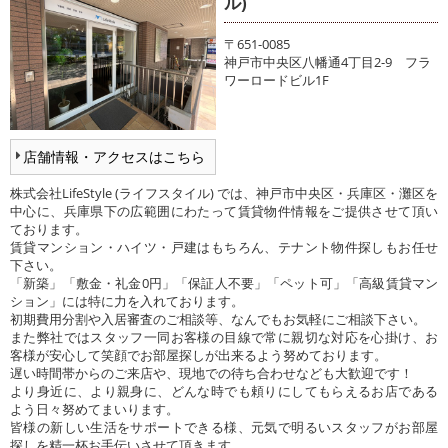
ル)
〒651-0085
神戸市中央区八幡通4丁目2-9 フラ
ワーロードビル1F
店舗情報・アクセスはこちら
株式会社LifeStyle (ライフスタイル) では、神戸市中央区・兵庫区・灘区を
中心に、兵庫県下の広範囲にわたって賃貸物件情報をご提供させて頂い
ております。
賃貸マンション・ハイツ・戸建はもちろん、テナント物件探しもお任せ
下さい。
「新築」「敷金・礼金0円」「保証人不要」「ペット可」「高級賃貸マン
ション」には特に力を入れております。
初期費用分割や入居審査のご相談等、なんでもお気軽にご相談下さい。
また弊社ではスタッフ一同お客様の目線で常に親切な対応を心掛け、お
客様が安心して笑顔でお部屋探しが出来るよう努めております。
遅い時間帯からのご来店や、現地での待ち合わせなども大歓迎です！
より身近に、より親身に、どんな時でも頼りにしてもらえるお店である
よう日々努めてまいります。
皆様の新しい生活をサポートできる様、元気で明るいスタッフがお部屋
探しを精一杯お手伝いさせて頂きます。