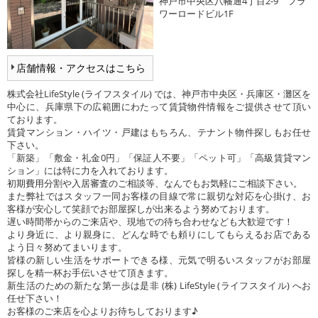
神戸市中央区八幡通4丁目2-9 フラ
ワーロードビル1F
店舗情報・アクセスはこちら
株式会社LifeStyle (ライフスタイル) では、神戸市中央区・兵庫区・灘区を
中心に、兵庫県下の広範囲にわたって賃貸物件情報をご提供させて頂い
ております。
賃貸マンション・ハイツ・戸建はもちろん、テナント物件探しもお任せ
下さい。
「新築」「敷金・礼金0円」「保証人不要」「ペット可」「高級賃貸マン
ション」には特に力を入れております。
初期費用分割や入居審査のご相談等、なんでもお気軽にご相談下さい。
また弊社ではスタッフ一同お客様の目線で常に親切な対応を心掛け、お
客様が安心して笑顔でお部屋探しが出来るよう努めております。
遅い時間帯からのご来店や、現地での待ち合わせなども大歓迎です！
より身近に、より親身に、どんな時でも頼りにしてもらえるお店である
よう日々努めてまいります。
皆様の新しい生活をサポートできる様、元気で明るいスタッフがお部屋
探しを精一杯お手伝いさせて頂きます。
新生活のための新たな第一歩は是非 (株) LifeStyle (ライフスタイル) へお
任せ下さい！
お客様のご来店を心よりお待ちしております♪