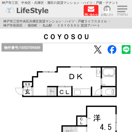
×
神戸市三宮、中央区・兵庫区・灘区の賃貸マンション・ハイツ・戸建・テナント
問い合わせ
お気に入り
TOPページ
神戸市三宮中央区兵庫区賃貸マンション・ハイツ・戸建ライフスタイル
神戸市長田区
堀切町
丸山駅
ＣＯＹＯＳＯＵ 賃貸アパート
神戸の単身向けマンション特集
ＣＯＹＯＳＯＵ
物件番号/
1050709689
新築物件
敷金·礼金0円特集
保証人不要
高級賃貸
リノベーション物件
ペット飼育可能