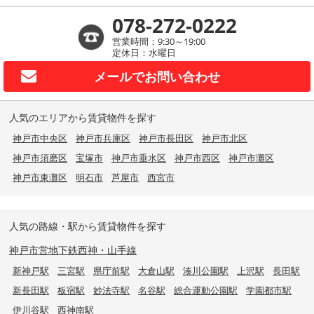
078-272-0222
営業時間：9:30～19:00
定休日：水曜日
メールで
お問い合わせ
人気のエリアから賃貸物件を探す
神戸市中央区
神戸市兵庫区
神戸市長田区
神戸市北区
神戸市須磨区
宝塚市
神戸市垂水区
神戸市西区
神戸市灘区
神戸市東灘区
明石市
芦屋市
西宮市
人気の路線・駅から賃貸物件を探す
神戸市営地下鉄西神・山手線
新神戸駅
三宮駅
県庁前駅
大倉山駅
湊川公園駅
上沢駅
長田駅
新長田駅
板宿駅
妙法寺駅
名谷駅
総合運動公園駅
学園都市駅
伊川谷駅
西神南駅