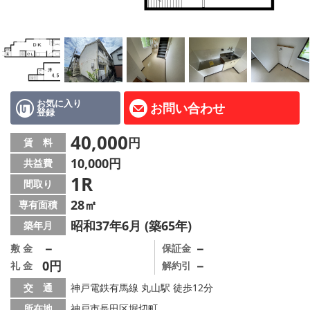
路線·駅から探す
地域から探す
地図から探す
店舗情報·アクセス
お気に入り
お問い合わせ
登録
会社概要
40,000
円
賃 料
10,000円
共益費
メールでお問い合わせ
1R
間取り
28㎡
専有面積
昭和37年6月 (築65年)
築年月
－
－
敷 金
保証金
0円
－
礼 金
解約引
交 通
神戸電鉄有馬線 丸山駅 徒歩12分
所在地
神戸市長田区堀切町