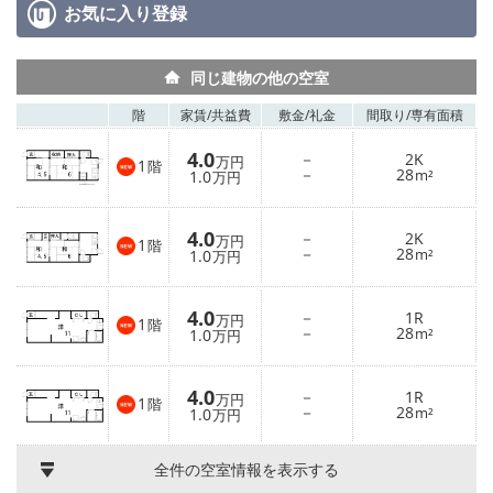
お気に入り
登録
同じ建物の他の空室
階
家賃/
共益費
敷金/
礼金
間取り/
専有面積
4.0
－
2K
万円
1
階
－
28
1.0
m²
万円
4.0
－
2K
万円
1
階
－
28
1.0
m²
万円
4.0
－
1R
万円
1
階
－
28
1.0
m²
万円
4.0
－
1R
万円
1
階
－
28
1.0
m²
万円
全件の空室情報を表示する