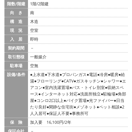
階数/階建
1階/2階建
向 き
南
構 造
木造
現 況
空室
入 居
即時
契約期間
－
取引態様
一般媒介
駐車場
空無
設備/条件
上水道
下水道
プロパンガス
電話
冷房
暖房
給
湯
フローリング
CATV
ガスキッチン
シャワー
エ
アコン
室内洗濯置場
バス・トイレ別室
収納スペ
ース
インターネット対応
洗面所独立
駐輪場
角部
屋
コンロ2口以上
バイク置場
光ファイバー
日当
たり良好
閑静な住宅街
メゾネット
ペット相談
2
人入居可
保証人不要
事務所可
保 険
加入要 16,100円/2年
保証会社
－