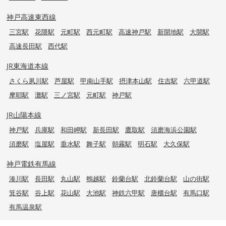
神戸高速東西線
三宮駅
花隈駅
元町駅
西元町駅
高速神戸駅
新開地駅
大開駅
高速長田駅
西代駅
JR東海道本線
さくら夙川駅
芦屋駅
甲南山手駅
摂津本山駅
住吉駅
六甲道駅
摩耶駅
灘駅
三ノ宮駅
元町駅
神戸駅
JR山陽本線
神戸駅
兵庫駅
和田岬駅
新長田駅
鷹取駅
須磨海浜公園駅
須磨駅
塩屋駅
垂水駅
舞子駅
朝霧駅
明石駅
大久保駅
神戸電鉄有馬線
湊川駅
長田駅
丸山駅
鵯越駅
鈴蘭台駅
北鈴蘭台駅
山の街駅
箕谷駅
谷上駅
花山駅
大池駅
神鉄六甲駅
唐櫃台駅
有馬口駅
有馬温泉駅