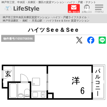
×
神戸市三宮、中央区・兵庫区・灘区の賃貸マンション・ハイツ・戸建・テナント
問い合わせ
お気に入り
TOPページ
神戸市三宮中央区兵庫区賃貸マンション・ハイツ・戸建ライフスタイル
神戸市須磨区
南町
月見山駅
ハイツＳeｅ＆Ｓeｅ 賃貸マンション
神戸の単身向けマンション特集
ハイツＳeｅ＆Ｓeｅ
物件番号/
1050708596
新築物件
敷金·礼金0円特集
保証人不要
高級賃貸
リノベーション物件
ペット飼育可能