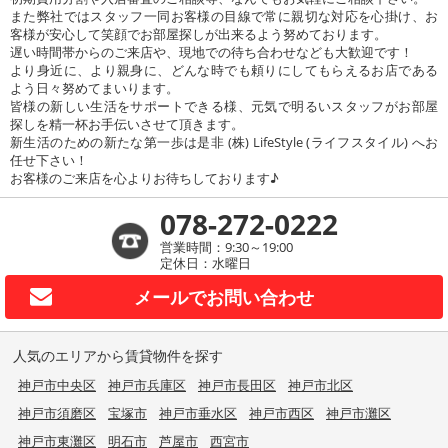
また弊社ではスタッフ一同お客様の目線で常に親切な対応を心掛け、お
客様が安心して笑顔でお部屋探しが出来るよう努めております。
遅い時間帯からのご来店や、現地での待ち合わせなども大歓迎です！
より身近に、より親身に、どんな時でも頼りにしてもらえるお店である
よう日々努めてまいります。
皆様の新しい生活をサポートできる様、元気で明るいスタッフがお部屋
探しを精一杯お手伝いさせて頂きます。
新生活のための新たな第一歩は是非 (株) LifeStyle (ライフスタイル) へお
任せ下さい！
お客様のご来店を心よりお待ちしております♪
078-272-0222
営業時間：9:30～19:00
定休日：水曜日
メールで
お問い合わせ
人気のエリアから賃貸物件を探す
神戸市中央区
神戸市兵庫区
神戸市長田区
神戸市北区
神戸市須磨区
宝塚市
神戸市垂水区
神戸市西区
神戸市灘区
神戸市東灘区
明石市
芦屋市
西宮市