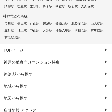
須磨駅
塩屋駅
垂水駅
舞子駅
朝霧駅
明石駅
大久保駅
神戸電鉄有馬線
湊川駅
長田駅
丸山駅
鵯越駅
鈴蘭台駅
北鈴蘭台駅
山の街駅
箕谷駅
谷上駅
花山駅
大池駅
神鉄六甲駅
唐櫃台駅
有馬口駅
有馬温泉駅
TOPページ
神戸の単身向けマンション特集
路線·駅から探す
地域から探す
地図から探す
店舗情報·アクセス