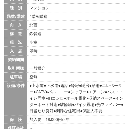
種 別
マンション
階数/階建
4階/6階建
向 き
北西
構 造
鉄骨造
現 況
空室
入 居
即時
契約期間
－
取引態様
一般媒介
駐車場
空無
設備/条件
上水道
下水道
電話
冷房
暖房
給湯
エレベータ
ー
CATV
バルコニー
シャワー
エアコン
バス・ト
イレ同室
IHコンロ
オール電化
収納スペース
イン
ターネット対応
駐輪場
バイク置場
光ファイバー
日当たり良好
閑静な住宅街
保証人不要
保 険
加入要 18,000円/2年
保証会社
－