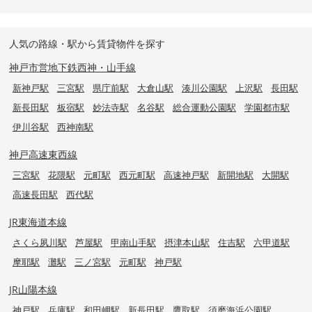
人気の路線・駅から賃貸物件を探す
神戸市営地下鉄西神・山手線
新神戸駅
三宮駅
県庁前駅
大倉山駅
湊川公園駅
上沢駅
長田駅
新長田駅
板宿駅
妙法寺駅
名谷駅
総合運動公園駅
学園都市駅
伊川谷駅
西神南駅
神戸高速東西線
三宮駅
花隈駅
元町駅
西元町駅
高速神戸駅
新開地駅
大開駅
高速長田駅
西代駅
JR東海道本線
さくら夙川駅
芦屋駅
甲南山手駅
摂津本山駅
住吉駅
六甲道駅
摩耶駅
灘駅
三ノ宮駅
元町駅
神戸駅
JR山陽本線
神戸駅
兵庫駅
和田岬駅
新長田駅
鷹取駅
須磨海浜公園駅