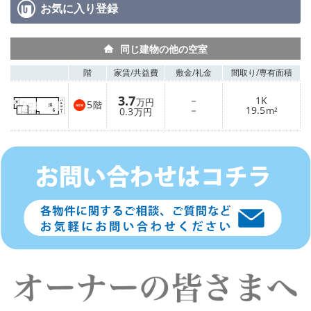
お気に入り
登録
同じ建物の他の空室
階
家賃/
共益費
敷金/
礼金
間取り/
専有面積
3.7
－
1K
万円
5
階
－
19.5
0.3
m²
万円