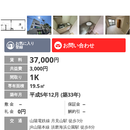
路線·駅から探す
地域から探す
地図から探す
店舗情報·アクセス
お気に入り
お問い合わせ
登録
会社概要
37,000
円
賃 料
3,000円
共益費
メールでお問い合わせ
1K
間取り
19.5㎡
専有面積
平成5年12月 (築33年)
築年月
－
－
敷 金
保証金
0円
－
礼 金
解約引
交 通
山陽電鉄線 月見山駅 徒歩3分
JR山陽本線 須磨海浜公園駅 徒歩8分