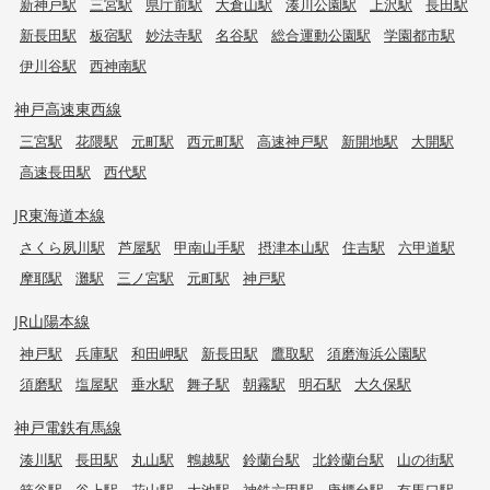
新神戸駅
三宮駅
県庁前駅
大倉山駅
湊川公園駅
上沢駅
長田駅
新長田駅
板宿駅
妙法寺駅
名谷駅
総合運動公園駅
学園都市駅
伊川谷駅
西神南駅
神戸高速東西線
三宮駅
花隈駅
元町駅
西元町駅
高速神戸駅
新開地駅
大開駅
高速長田駅
西代駅
JR東海道本線
さくら夙川駅
芦屋駅
甲南山手駅
摂津本山駅
住吉駅
六甲道駅
摩耶駅
灘駅
三ノ宮駅
元町駅
神戸駅
JR山陽本線
神戸駅
兵庫駅
和田岬駅
新長田駅
鷹取駅
須磨海浜公園駅
須磨駅
塩屋駅
垂水駅
舞子駅
朝霧駅
明石駅
大久保駅
神戸電鉄有馬線
湊川駅
長田駅
丸山駅
鵯越駅
鈴蘭台駅
北鈴蘭台駅
山の街駅