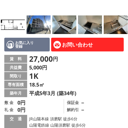
路線·駅から探す
地域から探す
地図から探す
店舗情報·アクセス
お気に入り
お問い合わせ
登録
会社概要
27,000
円
賃 料
5,000円
共益費
メールでお問い合わせ
1K
間取り
18.5㎡
専有面積
平成5年3月 (築34年)
築年月
0円
－
敷 金
保証金
0円
－
礼 金
解約引
交 通
JR山陽本線 須磨駅 徒歩6分
山陽電鉄線 山陽須磨駅 徒歩6分