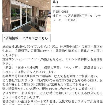
ル)
〒651-0085
神戸市中央区八幡通4丁目2-9 フラ
ワーロードビル1F
店舗情報・アクセスはこちら
株式会社LifeStyle (ライフスタイル) では、神戸市中央区・兵庫区・灘区を
中心に、兵庫県下の広範囲にわたって賃貸物件情報をご提供させて頂い
ております。
賃貸マンション・ハイツ・戸建はもちろん、テナント物件探しもお任せ
下さい。
「新築」「敷金・礼金0円」「保証人不要」「ペット可」「高級賃貸マン
ション」には特に力を入れております。
初期費用分割や入居審査のご相談等、なんでもお気軽にご相談下さい。
また弊社ではスタッフ一同お客様の目線で常に親切な対応を心掛け、お
客様が安心して笑顔でお部屋探しが出来るよう努めております。
遅い時間帯からのご来店や、現地での待ち合わせなども大歓迎です！
より身近に、より親身に、どんな時でも頼りにしてもらえるお店である
よう日々努めてまいります。
皆様の新しい生活をサポートできる様、元気で明るいスタッフがお部屋