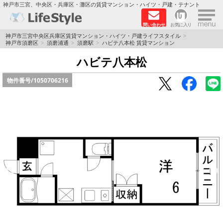
×
神戸市三宮、中央区・兵庫区・灘区の賃貸マンション・ハイツ・戸建・テナント
問い合わせ
お気に入り
TOPページ
神戸市三宮中央区兵庫区賃貸マンション・ハイツ・戸建ライフスタイル
神戸市須磨区
須磨浦通
須磨駅
ハビテ八本松 賃貸マンション
神戸の単身向けマンション特集
ハビテ八本松
物件番号/
1050706216
新築物件
敷金·礼金0円特集
保証人不要
高級賃貸
リノベーション物件
ペット飼育可能