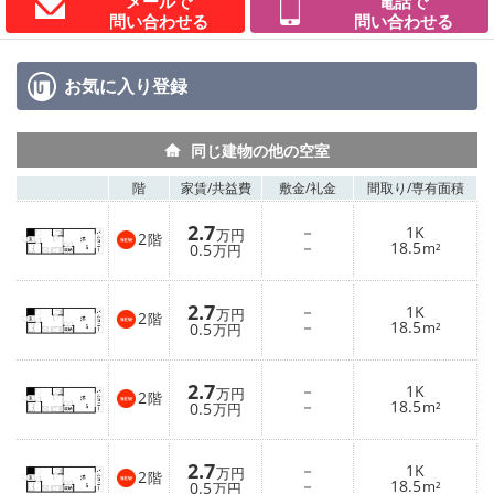
メールで
電話で
問い合わせる
問い合わせる
お気に入り
登録
同じ建物の他の空室
階
家賃/
共益費
敷金/
礼金
間取り/
専有面積
2.7
－
1K
万円
2
階
－
18.5
0.5
m²
万円
2.7
－
1K
万円
2
階
－
18.5
0.5
m²
万円
2.7
－
1K
万円
2
階
－
18.5
0.5
m²
万円
2.7
－
1K
万円
2
階
－
18.5
0.5
m²
万円