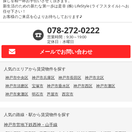
探しを精一杯お手伝いさせて頂きます。
新生活のための新たな第一歩は是非 (株) LifeStyle (ライフスタイル) へお
任せ下さい！
お客様のご来店を心よりお待ちしております♪
078-272-0222
営業時間：9:30～19:00
定休日：水曜日
メールで
お問い合わせ
人気のエリアから賃貸物件を探す
神戸市中央区
神戸市兵庫区
神戸市長田区
神戸市北区
神戸市須磨区
宝塚市
神戸市垂水区
神戸市西区
神戸市灘区
神戸市東灘区
明石市
芦屋市
西宮市
人気の路線・駅から賃貸物件を探す
神戸市営地下鉄西神・山手線