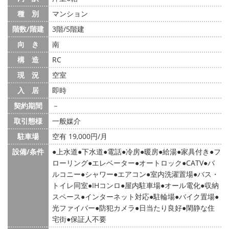
種 別
マンション
階数/階建
3階/5階建
向 き
南
構 造
RC
現 況
空室
入 居
即時
契約期間
－
取引態様
一般媒介
駐車場
空有 19,000円/月
設備/条件
上水道
下水道
電話
冷房
暖房
給湯
家具付き
フ
ローリング
エレベーター
オートロック
CATV
バ
ルコニー
シャワー
エアコン
室内洗濯置場
バス・
トイレ同室
IHコンロ
屋内駐車場
オール電化
収納
スペース
インターネット対応
駐輪場
バイク置場
光ファイバー
防犯カメラ
日当たり良好
閑静な住
宅街
保証人不要