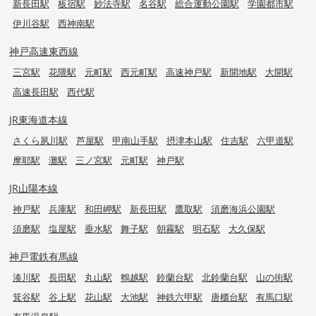
新長田駅
板宿駅
妙法寺駅
名谷駅
総合運動公園駅
学園都市駅
伊川谷駅
西神南駅
神戸高速東西線
三宮駅
花隈駅
元町駅
西元町駅
高速神戸駅
新開地駅
大開駅
高速長田駅
西代駅
JR東海道本線
さくら夙川駅
芦屋駅
甲南山手駅
摂津本山駅
住吉駅
六甲道駅
摩耶駅
灘駅
三ノ宮駅
元町駅
神戸駅
JR山陽本線
神戸駅
兵庫駅
和田岬駅
新長田駅
鷹取駅
須磨海浜公園駅
須磨駅
塩屋駅
垂水駅
舞子駅
朝霧駅
明石駅
大久保駅
神戸電鉄有馬線
湊川駅
長田駅
丸山駅
鵯越駅
鈴蘭台駅
北鈴蘭台駅
山の街駅
箕谷駅
谷上駅
花山駅
大池駅
神鉄六甲駅
唐櫃台駅
有馬口駅