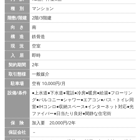
種 別
マンション
階数/階建
2階/3階建
向 き
南
構 造
鉄骨造
現 況
空室
入 居
即時
契約期間
2年
取引態様
一般媒介
駐車場
空有 10,000円/月
設備/条件
上水道
下水道
電話
冷房
暖房
給湯
フローリン
グ
バルコニー
シャワー
エアコン
バス・トイレ同
室
IHコンロ
収納スペース
インターネット対応
光
ファイバー
日当たり良好
閑静な住宅街
保 険
加入要 20,000円/2年
保証会社
－