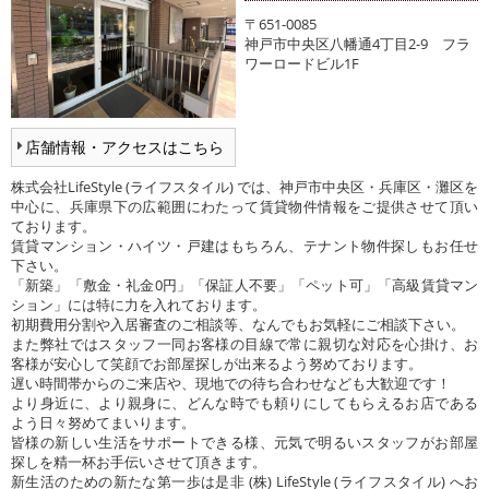
〒651-0085
神戸市中央区八幡通4丁目2-9 フラ
ワーロードビル1F
店舗情報・アクセスはこちら
株式会社LifeStyle (ライフスタイル) では、神戸市中央区・兵庫区・灘区を
中心に、兵庫県下の広範囲にわたって賃貸物件情報をご提供させて頂い
ております。
賃貸マンション・ハイツ・戸建はもちろん、テナント物件探しもお任せ
下さい。
「新築」「敷金・礼金0円」「保証人不要」「ペット可」「高級賃貸マン
ション」には特に力を入れております。
初期費用分割や入居審査のご相談等、なんでもお気軽にご相談下さい。
また弊社ではスタッフ一同お客様の目線で常に親切な対応を心掛け、お
客様が安心して笑顔でお部屋探しが出来るよう努めております。
遅い時間帯からのご来店や、現地での待ち合わせなども大歓迎です！
より身近に、より親身に、どんな時でも頼りにしてもらえるお店である
よう日々努めてまいります。
皆様の新しい生活をサポートできる様、元気で明るいスタッフがお部屋
探しを精一杯お手伝いさせて頂きます。
新生活のための新たな第一歩は是非 (株) LifeStyle (ライフスタイル) へお