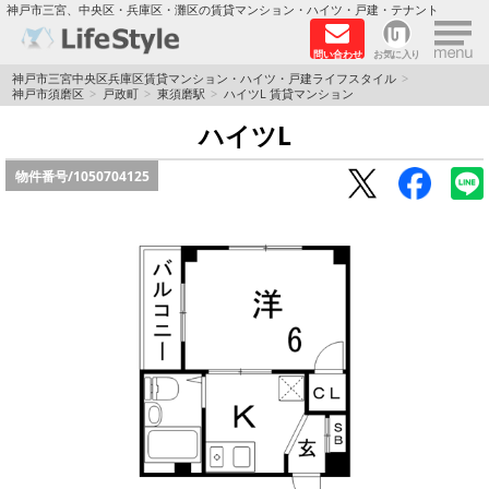
×
神戸市三宮、中央区・兵庫区・灘区の賃貸マンション・ハイツ・戸建・テナント
問い合わせ
お気に入り
TOPページ
神戸市三宮中央区兵庫区賃貸マンション・ハイツ・戸建ライフスタイル
神戸市須磨区
戸政町
東須磨駅
ハイツL 賃貸マンション
神戸の単身向けマンション特集
ハイツL
物件番号/
1050704125
新築物件
敷金·礼金0円特集
保証人不要
高級賃貸
リノベーション物件
ペット飼育可能