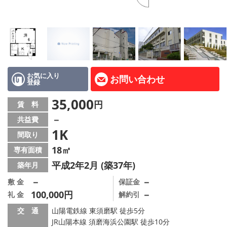
路線·駅から探す
地域から探す
地図から探す
店舗情報·アクセス
お気に入り
お問い合わせ
登録
会社概要
35,000
円
賃 料
－
共益費
メールでお問い合わせ
1K
間取り
18㎡
専有面積
平成2年2月 (築37年)
築年月
－
－
敷 金
保証金
100,000円
－
礼 金
解約引
交 通
山陽電鉄線 東須磨駅 徒歩5分
JR山陽本線 須磨海浜公園駅 徒歩10分