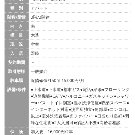
種 別
アパート
階数/階建
3階/3階建
向 き
南
構 造
木造
現 況
空室
入 居
即時
契約期間
－
取引態様
一般媒介
駐車場
近隣確保/150m 15,000円/月
設備/条件
上水道
下水道
都市ガス
電話
給湯
フローリング
追焚機能
CATV
バルコニー
ガスキッチン
シャワ
ー
バス・トイレ別室
温水洗浄便座
収納スペース
インターネット対応
洗面所独立
角部屋
コンロ2口
以上
室外洗濯置場
光ファイバー
日当たり良好
閑
静な住宅街
2人入居可
保証人不要
高齢者相談
保 険
加入要 16,000円/2年