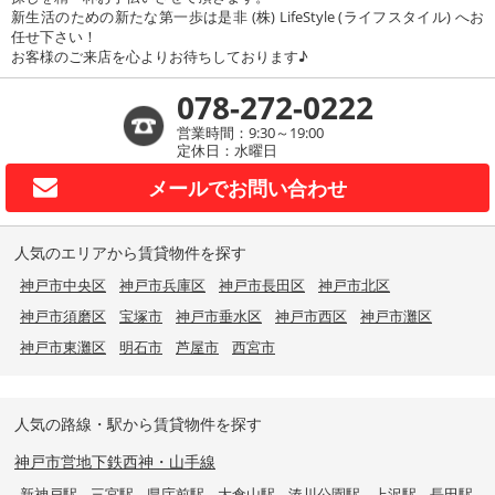
新生活のための新たな第一歩は是非 (株) LifeStyle (ライフスタイル) へお
任せ下さい！
お客様のご来店を心よりお待ちしております♪
078-272-0222
営業時間：9:30～19:00
定休日：水曜日
メールで
お問い合わせ
人気のエリアから賃貸物件を探す
神戸市中央区
神戸市兵庫区
神戸市長田区
神戸市北区
神戸市須磨区
宝塚市
神戸市垂水区
神戸市西区
神戸市灘区
神戸市東灘区
明石市
芦屋市
西宮市
人気の路線・駅から賃貸物件を探す
神戸市営地下鉄西神・山手線
新神戸駅
三宮駅
県庁前駅
大倉山駅
湊川公園駅
上沢駅
長田駅