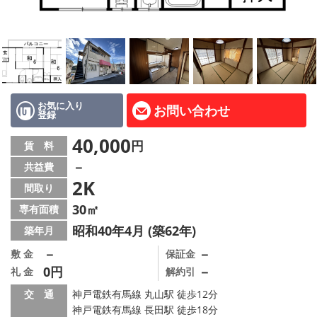
路線·駅から探す
地域から探す
地図から探す
店舗情報·アクセス
お気に入り
お問い合わせ
登録
会社概要
40,000
円
賃 料
－
共益費
メールでお問い合わせ
2K
間取り
30㎡
専有面積
昭和40年4月 (築62年)
築年月
－
－
敷 金
保証金
0円
－
礼 金
解約引
交 通
神戸電鉄有馬線 丸山駅 徒歩12分
神戸電鉄有馬線 長田駅 徒歩18分