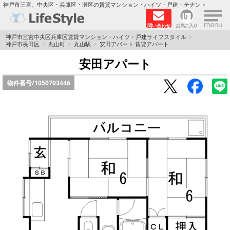
×
神戸市三宮、中央区・兵庫区・灘区の賃貸マンション・ハイツ・戸建・テナント
問い合わせ
お気に入り
TOPページ
神戸市三宮中央区兵庫区賃貸マンション・ハイツ・戸建ライフスタイル
神戸市長田区
丸山町
丸山駅
安田アパート 賃貸アパート
神戸の単身向けマンション特集
安田アパート
物件番号/
1050703446
新築物件
敷金·礼金0円特集
保証人不要
高級賃貸
リノベーション物件
ペット飼育可能