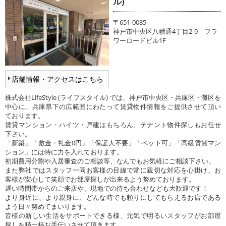
ル)
〒651-0085
神戸市中央区八幡通4丁目2-9 フラ
ワーロードビル1F
店舗情報・アクセスはこちら
株式会社LifeStyle (ライフスタイル) では、神戸市中央区・兵庫区・灘区を
中心に、兵庫県下の広範囲にわたって賃貸物件情報をご提供させて頂い
ております。
賃貸マンション・ハイツ・戸建はもちろん、テナント物件探しもお任せ
下さい。
「新築」「敷金・礼金0円」「保証人不要」「ペット可」「高級賃貸マン
ション」には特に力を入れております。
初期費用分割や入居審査のご相談等、なんでもお気軽にご相談下さい。
また弊社ではスタッフ一同お客様の目線で常に親切な対応を心掛け、お
客様が安心して笑顔でお部屋探しが出来るよう努めております。
遅い時間帯からのご来店や、現地での待ち合わせなども大歓迎です！
より身近に、より親身に、どんな時でも頼りにしてもらえるお店である
よう日々努めてまいります。
皆様の新しい生活をサポートできる様、元気で明るいスタッフがお部屋
探しを精一杯お手伝いさせて頂きます。