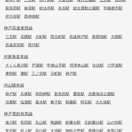
新長田駅
板宿駅
妙法寺駅
名谷駅
総合運動公園駅
学園都市駅
伊川谷駅
西神南駅
神戸高速東西線
三宮駅
花隈駅
元町駅
西元町駅
高速神戸駅
新開地駅
大開駅
高速長田駅
西代駅
JR東海道本線
さくら夙川駅
芦屋駅
甲南山手駅
摂津本山駅
住吉駅
六甲道駅
摩耶駅
灘駅
三ノ宮駅
元町駅
神戸駅
JR山陽本線
神戸駅
兵庫駅
和田岬駅
新長田駅
鷹取駅
須磨海浜公園駅
須磨駅
塩屋駅
垂水駅
舞子駅
朝霧駅
明石駅
大久保駅
神戸電鉄有馬線
湊川駅
長田駅
丸山駅
鵯越駅
鈴蘭台駅
北鈴蘭台駅
山の街駅
箕谷駅
谷上駅
花山駅
大池駅
神鉄六甲駅
唐櫃台駅
有馬口駅