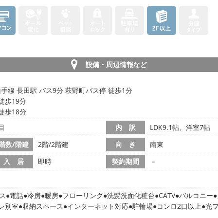
設備・周辺情報など
線 長田駅 バス9分 萩野町バス停 徒歩1分
徒歩19分
徒歩18分
目
内 訳
LDK9.1帖、洋室7帖
階数/階建
2階/2階建
向 き
南東
入 居
即時
契約期間
－
ス
電話
冷房
暖房
フローリング
洗髪洗面化粧台
CATV
バルコニー
レ別室
収納スペース
インターネット対応
駐輪場
コンロ2口以上
光