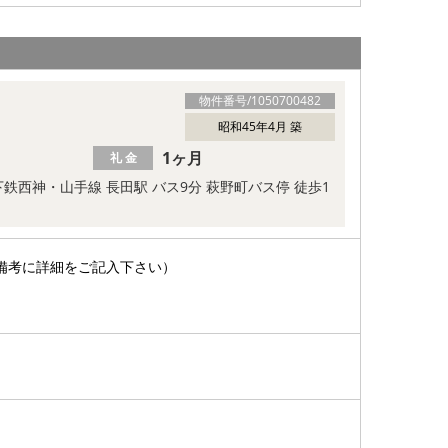
物件番号/
1050700482
昭和45年4月 築
1ヶ月
礼 金
鉄西神・山手線 長田駅 バス9分 萩野町バス停 徒歩1
備考に詳細をご記入下さい）