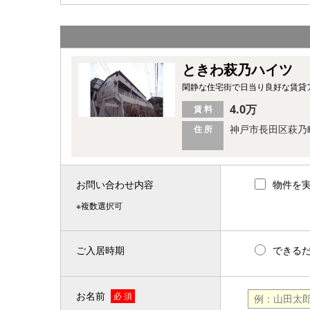
ときわ萩乃ハイツ
閑静な住宅街で日当り良好な賃貸
4.0万
賃 料
神戸市長田区萩乃
住 所
お問い合わせ内容
物件を
※複数選択可
ご入居時期
できる
お名前
必 須