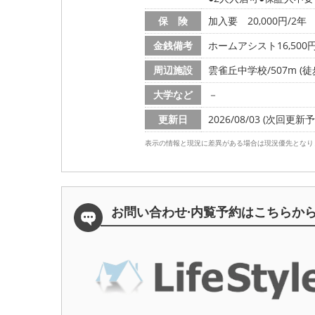
保 険
加入要 20,000円/2年
金銭備考
ホームアシスト16,500
周辺施設
雲雀丘中学校/507m (徒
大学など
－
更新日
2026/08/03 (次回更新予定
表示の情報と現況に差異がある場合は現況優先となり
お問い合わせ·内覧予約は
こちらか