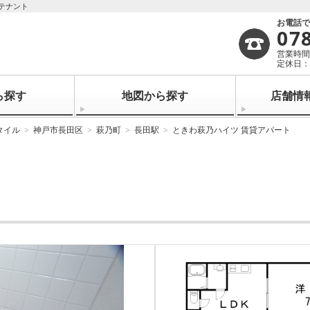
テナント
お電話
07
営業時間：
定休日
ら探す
地図から探す
店舗情
タイル
神戸市長田区
萩乃町
長田駅
ときわ萩乃ハイツ 賃貸アパート