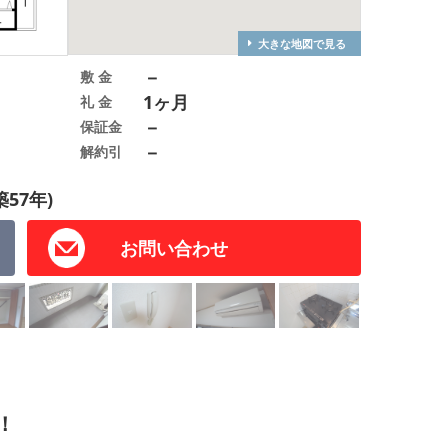
大きな地図で見る
－
敷 金
1ヶ月
礼 金
－
保証金
－
解約引
築57年)
お問い合わせ
！