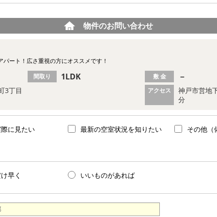
物件のお問い合わせ
アパート！広さ重視の方にオススメです！
1LDK
－
間取り
敷 金
町3丁目
神戸市営地下
アクセス
分
実際に見たい
最新の空室状況を知りたい
その他（
だけ早く
いいものがあれば