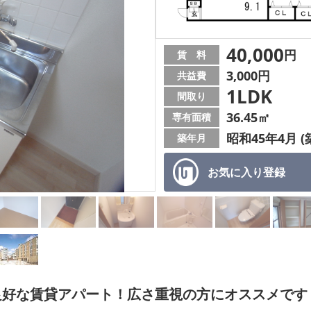
40,000
円
賃 料
3,000円
共益費
1LDK
間取り
36.45㎡
専有面積
昭和45年4月 (
築年月
お気に入り
登録
良好な賃貸アパート！広さ重視の方にオススメです