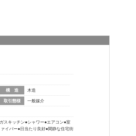
構 造
木造
取引態様
一般媒介
ガスキッチン
シャワー
エアコン
室
ファイバー
日当たり良好
閑静な住宅街