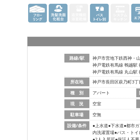
路線/駅
神戸市営地下鉄西神・山手
神戸電鉄有馬線 鵯越駅 
神戸電鉄有馬線 丸山駅 
所在地
神戸市長田区萩乃町3丁
種 別
アパート
現 況
空室
駐車場
空無
設備/条件
上水道
下水道
都市ガ
内洗濯置場
バス・トイ
2人入居可
保証人不要