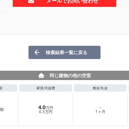
メールでお問い合わせ
検索結果一覧に戻る
同じ建物の他の空室
階
家賃/
共益費
敷金/
礼金
4.0
－
万円
階
1
0.3
ヶ月
万円