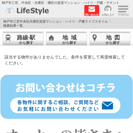
×
神戸市三宮、中央区・兵庫区・灘区の賃貸マンション・ハイツ・戸建・テナント
問い合わせ
お気に入り
TOPページ
神戸市三宮中央区兵庫区賃貸マンション・ハイツ・戸建ライフスタイル
検索結果一覧
神戸の単身向けマンション特集
路線·駅
地域
地図
から探す
から探す
から探す
新築物件
該当する物件がありませんでした。条件を変更して再度検索して
敷金·礼金0円特集
ください。
保証人不要
高級賃貸
リノベーション物件
ペット飼育可能