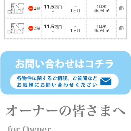
路線·駅から探す
11.5
－
1LDK
万円
2
階
お
1
46.94
－
ヶ月
m²
気
地域から探す
に
入
11.5
－
1LDK
り
万円
3
階
地図から探す
お
1
46.94
登
－
ヶ月
m²
気
録
に
入
店舗情報·アクセス
り
登
録
会社概要
メールでお問い合わせ