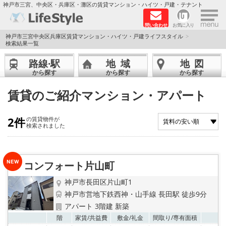
×
神戸市三宮、中央区・兵庫区・灘区の賃貸マンション・ハイツ・戸建・テナント
問い合わせ
お気に入り
TOPページ
神戸市三宮中央区兵庫区賃貸マンション・ハイツ・戸建ライフスタイル
検索結果一覧
神戸の単身向けマンション特集
路線·駅
地域
地図
から探す
から探す
から探す
新築物件
賃貸のご紹介マンション・アパート
敷金·礼金0円特集
2件
の賃貸物件が
検索されました
保証人不要
高級賃貸
コンフォート片山町
リノベーション物件
神戸市長田区片山町1
神戸市営地下鉄西神・山手線 長田駅 徒歩9分
ペット飼育可能
アパート 3階建 新築
お気
階
家賃/
共益費
敷金/
礼金
間取り/
専有面積