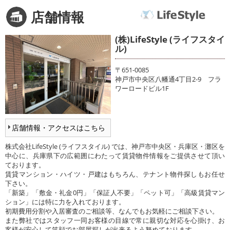
店舗情報
(株)LifeStyle (ライフスタイ
ル)
〒651-0085
神戸市中央区八幡通4丁目2-9 フラ
ワーロードビル1F
店舗情報・アクセスはこちら
株式会社LifeStyle (ライフスタイル) では、神戸市中央区・兵庫区・灘区を
中心に、兵庫県下の広範囲にわたって賃貸物件情報をご提供させて頂い
ております。
賃貸マンション・ハイツ・戸建はもちろん、テナント物件探しもお任せ
下さい。
「新築」「敷金・礼金0円」「保証人不要」「ペット可」「高級賃貸マン
ション」には特に力を入れております。
初期費用分割や入居審査のご相談等、なんでもお気軽にご相談下さい。
また弊社ではスタッフ一同お客様の目線で常に親切な対応を心掛け、お
客様が安心して笑顔でお部屋探しが出来るよう努めております。